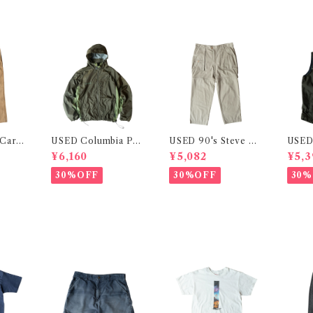
 Carp
USED Columbia Pac
USED 90's Steve De
USED
kable Nylon Jacket
tachable Fatigue Pa
on Ve
¥6,160
¥5,082
¥5,3
nts
30%OFF
30%OFF
30%