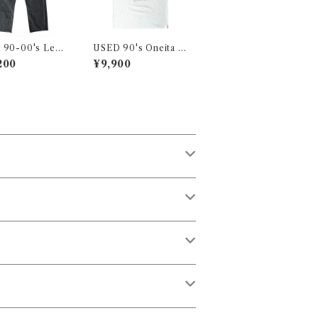
 90-00's Lev
USED 90's Oneita P
01 Black Denim
rinted Tee
200
¥9,900