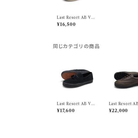
Last Resort AB VM
001 Suede LO Black
¥16,500
/ White
同じカテゴリの商品
Last Resort AB VM
Last Resort 
005 Suede Black / B
001 JAVA BR
¥17,600
¥22,000
lack
BLACK