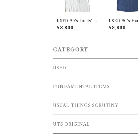
USED 90's Lands' E
USED 90's Ha
nd Linen S/S Shirt
rinted Tee
¥8,800
¥8,800
CATEGORY
USED
OUTER WEARS
FUNDAMENTAL ITEMS
FLEECE
TOPS
USUAL THINGS SCRUTINY
SWEAT SHIRTS
PANTS
Outer Wear
UTS ORIGINAL