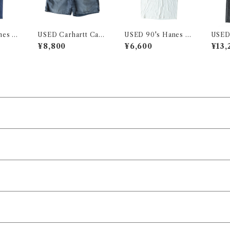
nes P
USED Carhartt Car
USED 90's Hanes P
USED
penter Shorts
rinted S/S Tee
i's 5
¥8,800
¥6,600
¥13,
Jeans