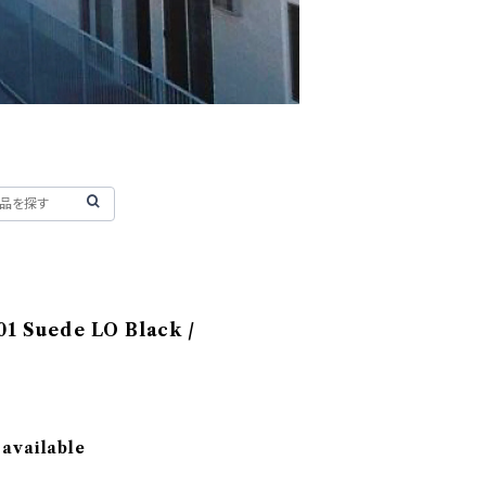
01 Suede LO Black /
 available