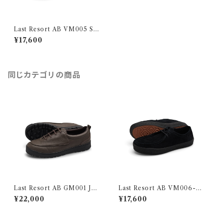
Last Resort AB VM005 Su
ede Black / Black
¥17,600
同じカテゴリの商品
Last Resort AB GM001 JAV
Last Resort AB VM006-M
A BROWN / BLACK
oc Suede LO Black / Black
¥22,000
¥17,600