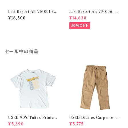
Last Resort AB VM001 Sue
Last Resort AB VM006-M
de LO Black / White
oc LO BLACK CROC
¥16,500
¥14,630
30%OFF
セール中の商品
USED 90's Tultex Printed
USED Dickies Carpenter P
S/S Tee
ants
¥5,390
¥5,775