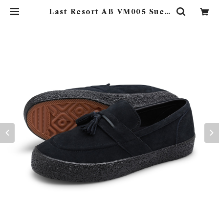
Last Resort AB VM005 Sued
e Black / Black | UNDER TH
E SUN