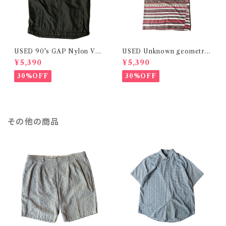
USED 90's GAP Nylon Ves
USED Unknown geometric
t
design striped Tee
¥5,390
¥5,390
30%OFF
30%OFF
その他の商品