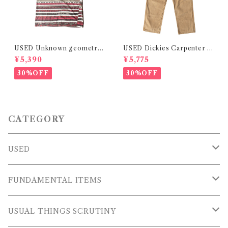
USED Unknown geometric
USED Dickies Carpenter P
design striped Tee
ants
¥5,390
¥5,775
30%OFF
30%OFF
CATEGORY
USED
OUTER WEARS
FUNDAMENTAL ITEMS
FLEECE
TOPS
USUAL THINGS SCRUTINY