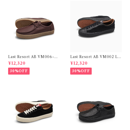
Last Resort AB VM006-M
Last Resort AB VM002 LO
OC SUEDE BROWN STON
Suede Leather
¥12,320
¥12,320
E / GUM
30%OFF
30%OFF