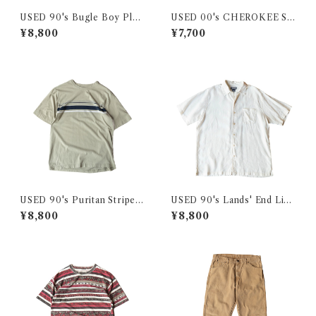
USED 90's Bugle Boy Plaid
USED 00's CHEROKEE S/S
Shorts
Plaid Shirt
¥8,800
¥7,700
USED 90's Puritan Striped
USED 90's Lands' End Line
Tee
n S/S Shirt
¥8,800
¥8,800