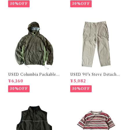
30%OFF
30%OFF
USED Columbia Packable
USED 90's Steve Detachabl
Nylon Jacket
e Fatigue Pants
¥6,160
¥5,082
30%OFF
30%OFF