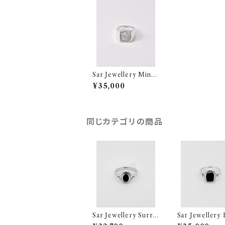
Sar Jewellery Miner
va Signet Ring
¥35,000
同じカテゴリの商品
Sar Jewellery Surro
Sar Jewellery 
und Onyx Ring
oom Onyx Rin