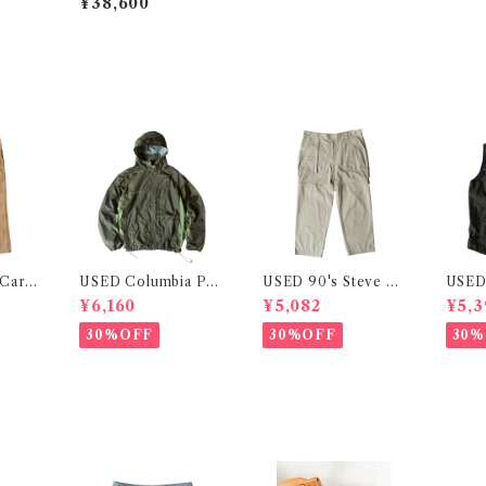
¥38,600
 Carp
USED Columbia Pac
USED 90's Steve De
USED
kable Nylon Jacket
tachable Fatigue Pa
on Ve
¥6,160
¥5,082
¥5,3
nts
30%OFF
30%OFF
30%