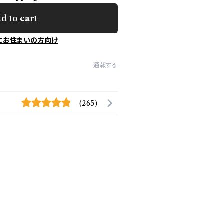
d to cart
にお住まいの方向け
通報する
(265)