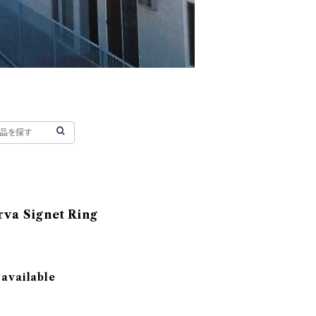
rva Signet Ring
 available