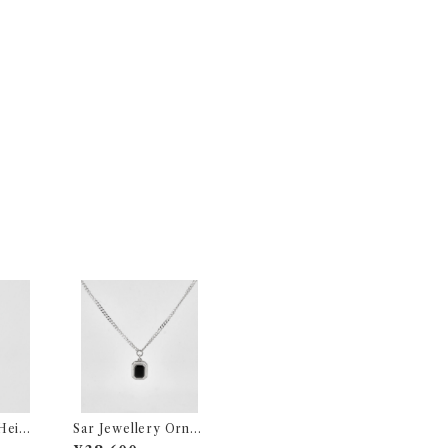
Heirl
Sar Jewellery Orna
g
ment Onyx Pendant