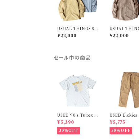
USUAL THINGS SC
USUAL THIN
RUTINY SHIRT "C
RUTINY SHIR
¥22,000
¥22,000
LASSIC"
DOTS"
セール中の商品
USED 90's Tultex P
USED Dickies
rinted S/S Tee
enter Pants
¥5,390
¥5,775
30%OFF
30%OFF