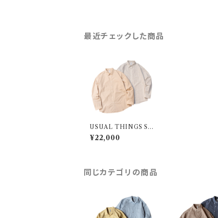
最近チェックした商品
USUAL THINGS SC
RUTINY SHIRT "U
¥22,000
SUAL"
同じカテゴリの商品