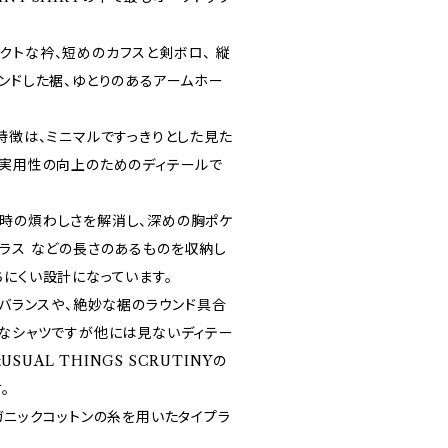
クトな衿、短めのカフスと剣ボロ、 縦
ウンドした裾、ゆとりのあるアームホー
特徴は、ミニマルですっきりとした見た
 実用性の向上のためのディテールで
時の煩わしさを解消し、深めの胸ポケ
グラス などの長さのあるものを収納し
ちにくい設計になっています。
のバランスや、絶妙な裾のラウンド具合
クなシャツですが他には見ないディテー
UAL THINGS SCRUTINYの
。
ガニックコットンの糸を用いたタイプラ