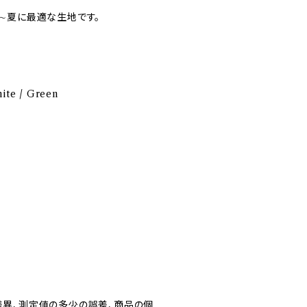
∼夏に最適な生地です。
hite / Green
異、測定値の多少の誤差、商品の個