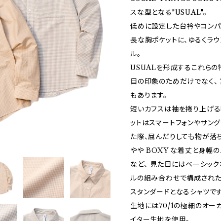
スな型となる"USUAL"。
低めに設定した台衿やコンパ
長な胸ポケットに、ゆるくラ
ル。
USUALを形成するこれらの
目の印象のためだけでなく、
もあります。
短いカフスは袖を捲り上げる
ットはスマートフォンやサン
た際、屈んだりしても物が落
やや BOXY な着丈と身幅
など、 見た目にはベーシッ
ルの組み合わせで構成されたUS
スタンダードとなるシャツです
生地には70/1の極細のオー
イター生地を使用。