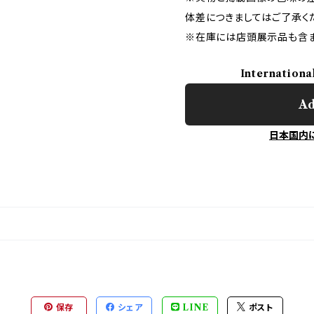
体差につきましてはご了承く
※在庫には店頭展示品も含ま
Internationa
Ad
日本国内
保存
シェア
LINE
ポスト