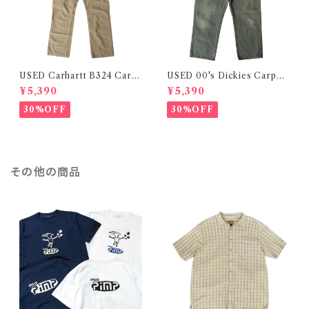
USED Carhartt B324 Carp
USED 00's Dickies Carpen
enter Pants
ter Pants
¥5,390
¥5,390
30%OFF
30%OFF
その他の商品