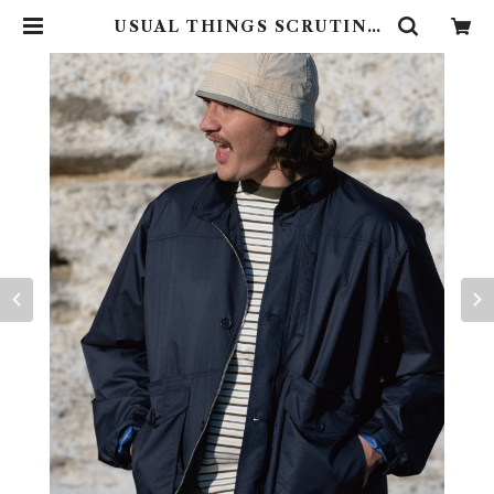
USUAL THINGS SCRUTINY
"PURPOSE JACKET" | UNDE
R THE SUN