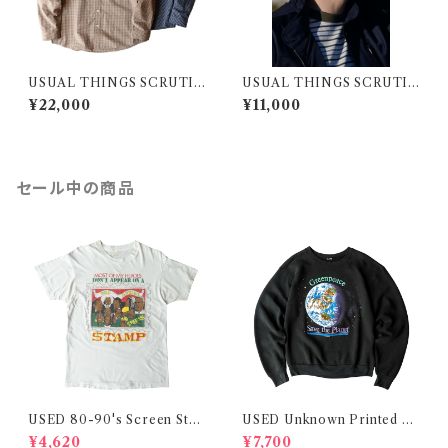
USUAL THINGS SCRUTIN
USUAL THINGS SCRUTIN
Y SHIRT "3DOTS"
Y 6 PANEL HAT
¥22,000
¥11,000
セール中の商品
USED 80-90's Screen Star
USED Unknown Printed S
s Printed Tee
weatshirt
¥4,620
¥7,700