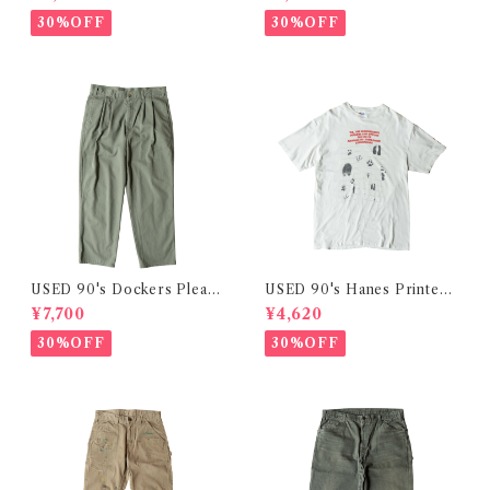
30%OFF
30%OFF
USED 90's Dockers Pleate
USED 90's Hanes Printed
d Chino Pants
Tee
¥7,700
¥4,620
30%OFF
30%OFF