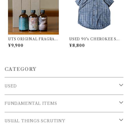
UTS ORIGINAL FRAGRAN
USED 90's CHEROKEE S/S
CE “PLUS” Aroma Diffuse
Plaid Shirt
¥9,900
¥8,800
r 100ml
CATEGORY
USED
OUTER WEARS
FUNDAMENTAL ITEMS
FLEECE
TOPS
USUAL THINGS SCRUTINY