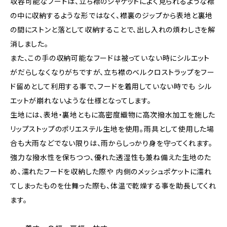
収容可能なフードは、立ち襟のジャケットによく見られるような襟
の中に収納するような形ではなく、襟裏のジップから表地と裏地
の間にストンと落として収納することで、出し入れの煩わしさを解
消しました。
また、この手の収納可能なフードは被っていない時にシルエット
がだらしなくなりがちですが、立ち襟のベルクロストラップをフー
ド留めとして利用する事で、フードを着用していない時でも シル
エットが崩れないような仕様となってします。
生地には、表地・裏地ともに高密度織物に高次撥水加工を施した
リップストップのポリエステル生地を使用。雨具として使用した場
合も大雨などでない限りは、雨からしっかり身を守ってくれます。
強力な撥水性を保ちつつ、優れた透湿性も兼ね備えた生地のた
め、濡れたフードを収納した際や 内側のメッシュポケットに濡れ
てしまったものを仕舞った際も、体温で乾燥する事を助長してくれ
ます。