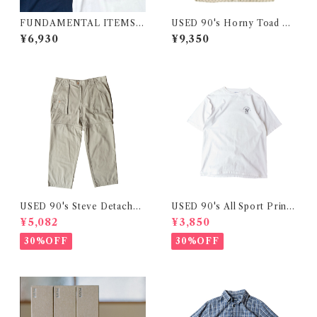
FUNDAMENTAL ITEMS
USED 90's Horny Toad Pla
"Space Pimp" S/S Tee
id Seersucker S/S Shirt
¥6,930
¥9,350
USED 90's Steve Detachabl
USED 90's All Sport Printe
e Fatigue Pants
d Tee
¥5,082
¥3,850
30%OFF
30%OFF